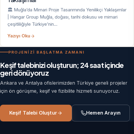
🏛️ Muğla’da Mimari Proje Tasarımında Yenilikçi Yaklaşımlar
| Hangar Group Muğla, doğası, tarihi dokusu ve mimari
çeşitliliğiyle Türkiye’nin…
Yazıyı Oku
PROJENİZİ BAŞLATMA ZAMANI
Keşif talebinizi oluşturun; 24 saat içinde
geri dönüyoruz
Ankara ve Antalya ofislerimizden Türkiye geneli projeler
için ön görüşme, keşif ve fizibilite hizmeti sunuyoruz.
Keşif Talebi Oluştur
Hemen Arayın