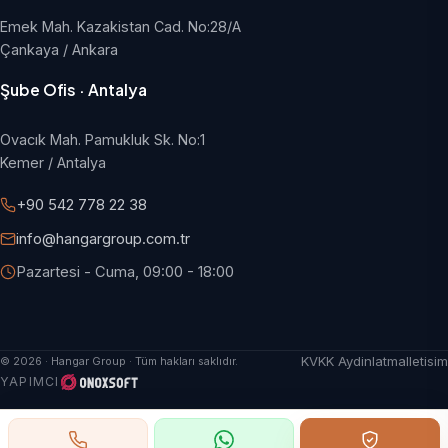
Emek Mah. Kazakistan Cad. No:28/A
Çankaya / Ankara
Şube Ofis · Antalya
Ovacık Mah. Pamukluk Sk. No:1
Kemer / Antalya
+90 542 778 22 38
info@hangargroup.com.tr
Pazartesi - Cuma, 09:00 - 18:00
KVKK Aydinlatma
Iletisim
© 2026 · Hangar Group · Tüm hakları saklıdır.
YAPIMCI