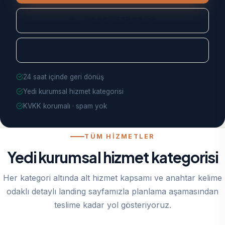
+90 542 778 22 38
Tüm İletişim Seçenekleri
24 saat içinde geri dönüş
Yedi kurumsal hizmet kategorisi
KVKK korumalı · spam yok
TÜM HİZMETLER
Yedi kurumsal hizmet kategorisi
Her kategori altında alt hizmet kapsamı ve anahtar kelime
odaklı detaylı landing sayfamızla planlama aşamasından
teslime kadar yol gösteriyoruz.