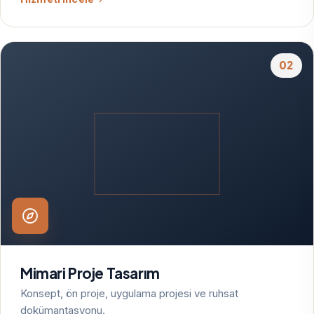
02
Mimari Proje Tasarım
Konsept, ön proje, uygulama projesi ve ruhsat
dokümantasyonu.