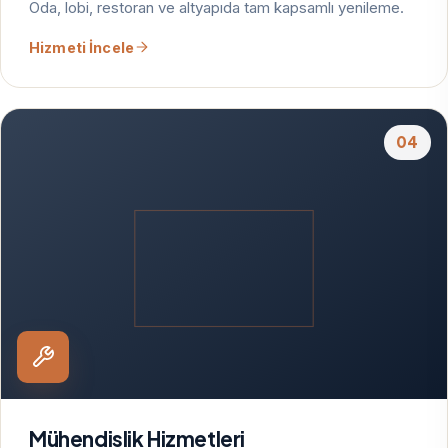
Oda, lobi, restoran ve altyapıda tam kapsamlı yenileme.
Hizmeti İncele
04
Mühendislik Hizmetleri