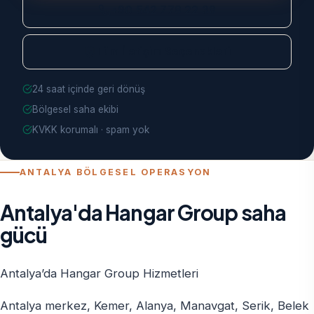
+90 542 778 22 38
Tüm İletişim Seçenekleri
24 saat içinde geri dönüş
Bölgesel saha ekibi
KVKK korumalı · spam yok
ANTALYA BÖLGESEL OPERASYON
Antalya'da Hangar Group saha
gücü
Antalya’da Hangar Group Hizmetleri
Antalya merkez, Kemer, Alanya, Manavgat, Serik, Belek