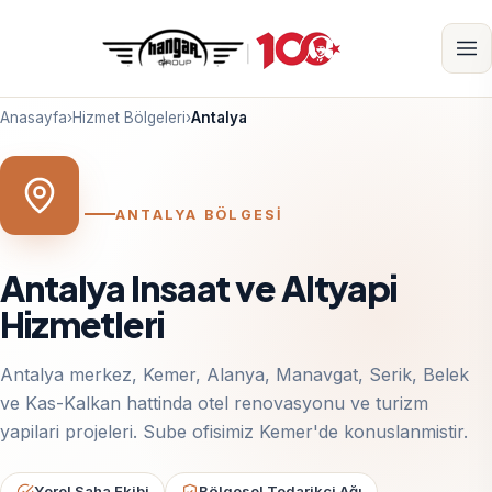
Anasayfa
›
Hizmet Bölgeleri
›
Antalya
ANTALYA BÖLGESİ
Antalya Insaat ve Altyapi
Hizmetleri
Antalya merkez, Kemer, Alanya, Manavgat, Serik, Belek
ve Kas-Kalkan hattinda otel renovasyonu ve turizm
yapilari projeleri. Sube ofisimiz Kemer'de konuslanmistir.
Yerel Saha Ekibi
Bölgesel Tedarikçi Ağı