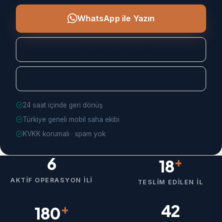
WhatsApp ile Yazın
+90 542 778 22 38
Tüm İletişim Seçenekleri
24 saat içinde geri dönüş
Türkiye geneli mobil saha ekibi
KVKK korumalı · spam yok
6
+
18
AKTIF OPERASYON İLI
TESLIM EDILEN İL
42
+
180