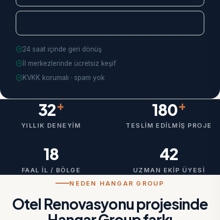
Tüm İletişim Seçenekleri
24 saat içinde geri dönüş
İl merkezlerinde ücretsiz keşif
KVKK korumalı · spam yok
+
+
32
180
YILLIK DENEYIM
TESLIM EDILMIŞ PROJE
18
42
FAAL İL / BÖLGE
UZMAN EKIP ÜYESI
NEDEN HANGAR GROUP
Otel Renovasyonu projesinde
Hangar Group farkı