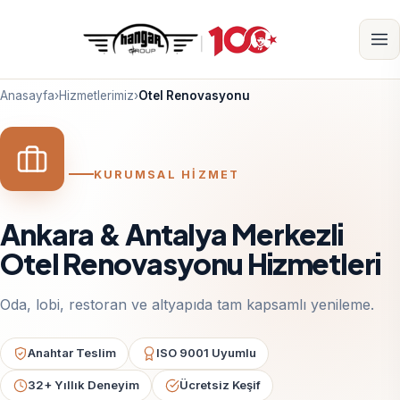
Anasayfa
›
Hizmetlerimiz
›
Otel Renovasyonu
KURUMSAL HİZMET
Ankara & Antalya Merkezli
Otel Renovasyonu Hizmetleri
Oda, lobi, restoran ve altyapıda tam kapsamlı yenileme.
Anahtar Teslim
ISO 9001 Uyumlu
32+ Yıllık Deneyim
Ücretsiz Keşif