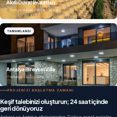
Akıllı Duvar İmalatları
Türkiye Geneli
2023
İmalat
TAMAMLANDI
Antalya Bireysel Villa
Antalya
2021
Villa
PROJENİZİ BAŞLATMA ZAMANI
Keşif talebinizi oluşturun; 24 saat içinde
geri dönüyoruz