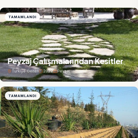
TAMAMLANDI
Peyzaj Çalışmalarından Kesitler
Türkiye Geneli
2022
Peyzaj
TAMAMLANDI