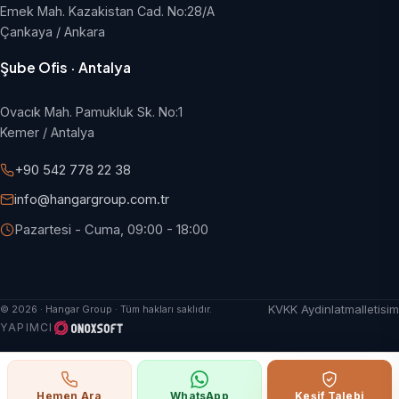
Emek Mah. Kazakistan Cad. No:28/A
Çankaya / Ankara
Şube Ofis · Antalya
Ovacık Mah. Pamukluk Sk. No:1
Kemer / Antalya
+90 542 778 22 38
info@hangargroup.com.tr
Pazartesi - Cuma, 09:00 - 18:00
KVKK Aydinlatma
Iletisim
© 2026 · Hangar Group · Tüm hakları saklıdır.
YAPIMCI
Hemen Ara
WhatsApp
Keşif Talebi