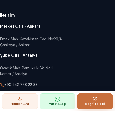
Iletisim
Merkez Ofis · Ankara
Emek Mah. Kazakistan Cad. No:28/A
Çankaya / Ankara
Şube Ofis · Antalya
Ovacık Mah. Pamukluk Sk. No:1
Kemer / Antalya
+90 542 778 22 38
info@hangargroup.com.tr
Pazartesi - Cuma, 09:00 - 18:00
Hemen Ara
WhatsApp
Keşif Talebi