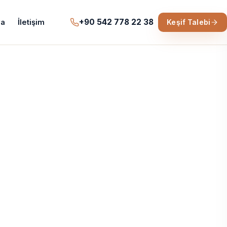
+90 542 778 22 38
a
İletişim
Keşif Talebi