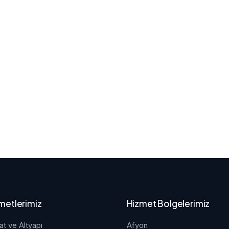
metlerimiz
Hizmet Bolgelerimiz
at ve Altyapı
Afyon