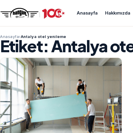
Anasayfa
Hakkımızda
Anasayfa
Antalya otel yenileme
Etiket:
Antalya ote