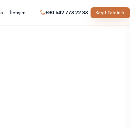
+90 542 778 22 38
a
İletişim
Keşif Talebi