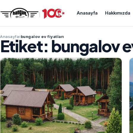
Anasayfa
Hakkımızda
Anasayfa
bungalov ev fiyatları
Etiket:
bungalov ev