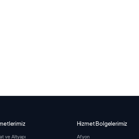
metlerimiz
Hizmet Bolgelerimiz
at ve Altyapı
Afyon