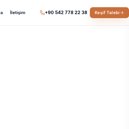
+90 542 778 22 38
a
İletişim
Keşif Talebi