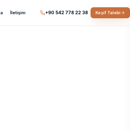
+90 542 778 22 38
a
İletişim
Keşif Talebi