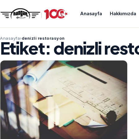
Anasayfa
Hakkımızda
Anasayfa
denizli restorasyon
Etiket:
denizli res