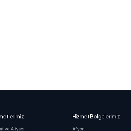
metlerimiz
Hizmet Bolgelerimiz
at ve Altyapı
Afyon