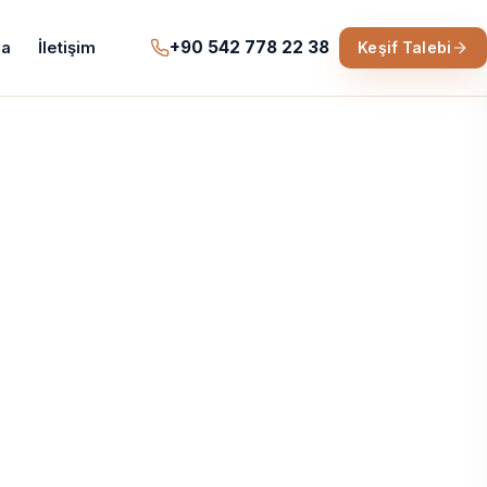
+90 542 778 22 38
a
İletişim
Keşif Talebi