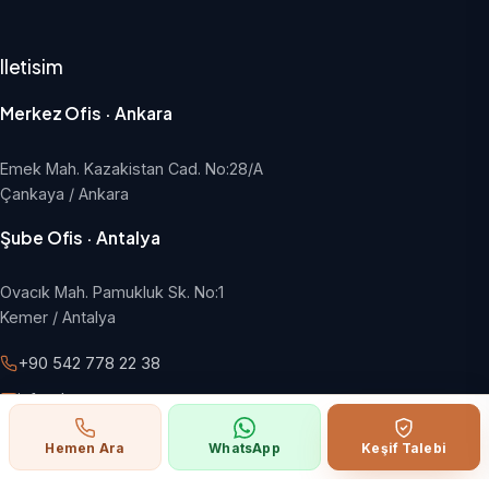
Iletisim
Merkez Ofis · Ankara
Emek Mah. Kazakistan Cad. No:28/A
Çankaya / Ankara
Şube Ofis · Antalya
Ovacık Mah. Pamukluk Sk. No:1
Kemer / Antalya
+90 542 778 22 38
info@hangargroup.com.tr
Pazartesi - Cuma, 09:00 - 18:00
Hemen Ara
WhatsApp
Keşif Talebi