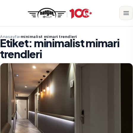
Anasayfa
minimalist mimari trendleri
Etiket:
minimalist mimari
trendleri