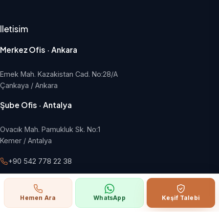
Iletisim
Merkez Ofis · Ankara
Emek Mah. Kazakistan Cad. No:28/A
Çankaya / Ankara
Şube Ofis · Antalya
Ovacık Mah. Pamukluk Sk. No:1
Kemer / Antalya
+90 542 778 22 38
info@hangargroup.com.tr
Pazartesi - Cuma, 09:00 - 18:00
Hemen Ara
WhatsApp
Keşif Talebi