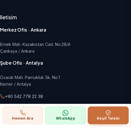
Iletisim
Merkez Ofis · Ankara
Emek Mah. Kazakistan Cad. No:28/A
Çankaya / Ankara
Şube Ofis · Antalya
Ovacık Mah. Pamukluk Sk. No:1
Kemer / Antalya
+90 542 778 22 38
info@hangargroup.com.tr
Pazartesi - Cuma, 09:00 - 18:00
Hemen Ara
WhatsApp
Keşif Talebi