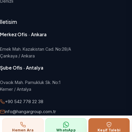
Denizli
Iletisim
Merkez Ofis · Ankara
Emek Mah. Kazakistan Cad. No:28/A
Çankaya / Ankara
Şube Ofis · Antalya
Ovacık Mah. Pamukluk Sk. No:1
Kemer / Antalya
+90 542 778 22 38
info@hangargroup.com.tr
Pazartesi - Cuma, 09:00 - 18:00
Hemen Ara
WhatsApp
Keşif Talebi