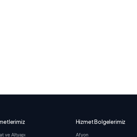
metlerimiz
Hizmet Bolgelerimiz
at ve Altyapı
Afyon