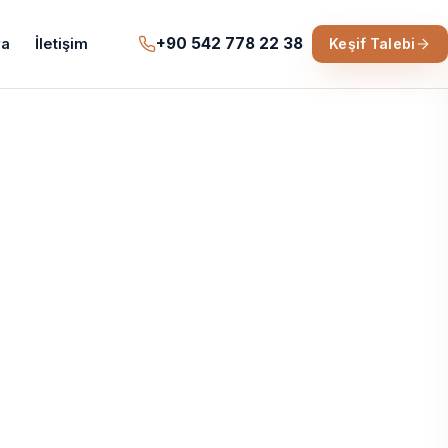
+90 542 778 22 38
a
İletişim
Keşif Talebi