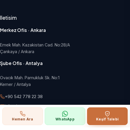
Iletisim
Merkez Ofis · Ankara
Emek Mah. Kazakistan Cad. No:28/A
Çankaya / Ankara
Şube Ofis · Antalya
Ovacık Mah. Pamukluk Sk. No:1
Kemer / Antalya
+90 542 778 22 38
info@hangargroup.com.tr
Pazartesi - Cuma, 09:00 - 18:00
Hemen Ara
WhatsApp
Keşif Talebi