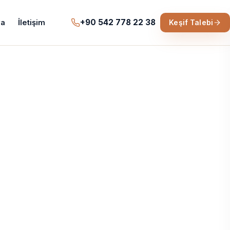
+90 542 778 22 38
a
İletişim
Keşif Talebi