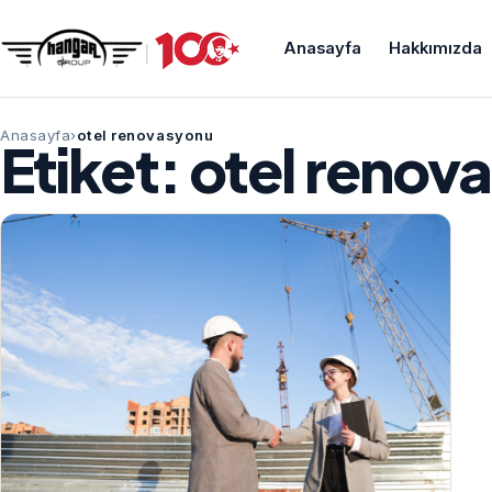
Anasayfa
Hakkımızda
Anasayfa
otel renovasyonu
Etiket:
otel renov