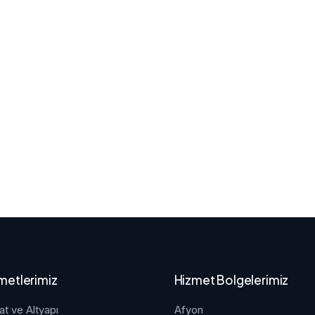
metlerimiz
Hizmet Bolgelerimiz
at ve Altyapı
Afyon