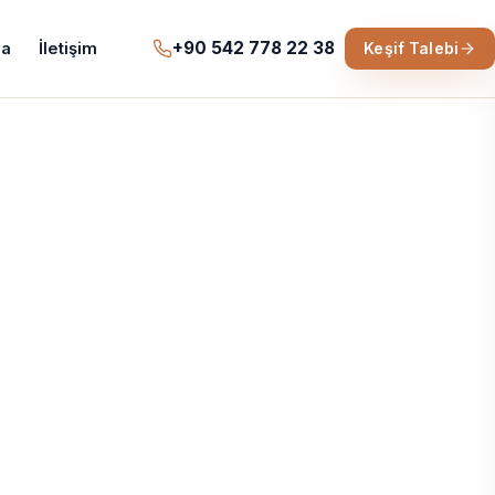
+90 542 778 22 38
a
İletişim
Keşif Talebi