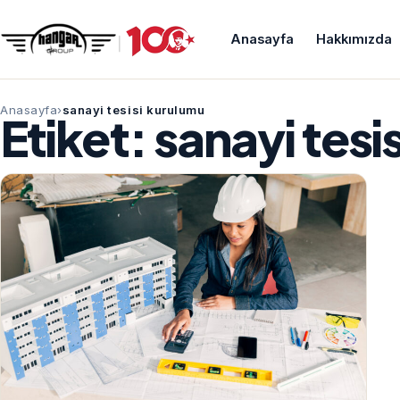
Anasayfa
Hakkımızda
Anasayfa
sanayi tesisi kurulumu
Etiket:
sanayi tesi