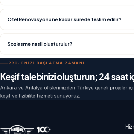
Otel Renovasyonu ne kadar surede teslim edilir?
Sozlesme nasil olusturulur?
PROJENİZİ BAŞLATMA ZAMANI
Keşif talebinizi oluşturun; 24 saat
Ankara ve Antalya ofislerimizden Türkiye geneli projeler i
keşif ve fizibilite hizmeti sunuyoruz.
Hiz