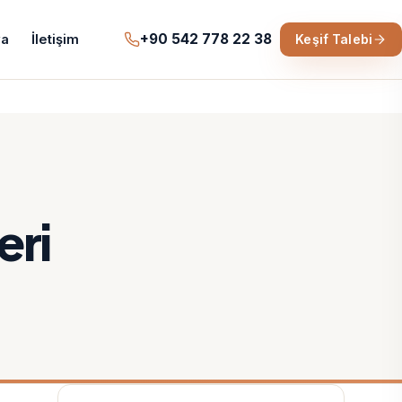
+90 542 778 22 38
a
İletişim
Keşif Talebi
eri