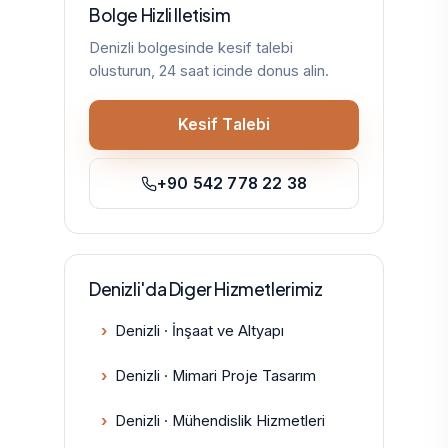
Bolge Hizli Iletisim
Denizli bolgesinde kesif talebi
olusturun, 24 saat icinde donus alin.
Kesif Talebi
+90 542 778 22 38
Denizli'da Diger Hizmetlerimiz
Denizli · İnşaat ve Altyapı
Denizli · Mimari Proje Tasarım
Denizli · Mühendislik Hizmetleri