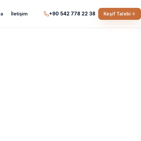
+90 542 778 22 38
a
İletişim
Keşif Talebi