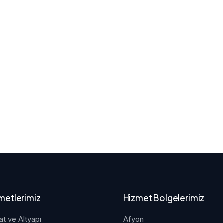
metlerimiz
Hizmet Bolgelerimiz
at ve Altyapı
Afyon