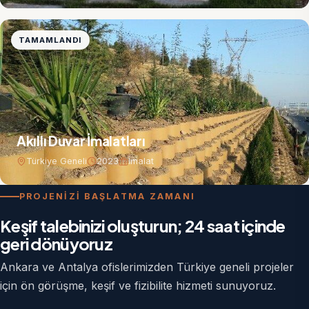
TAMAMLANDI
Akıllı Duvar İmalatları
Türkiye Geneli
2023
İmalat
PROJENİZİ BAŞLATMA ZAMANI
Keşif talebinizi oluşturun; 24 saat içinde
geri dönüyoruz
Ankara ve Antalya ofislerimizden Türkiye geneli projeler
için ön görüşme, keşif ve fizibilite hizmeti sunuyoruz.