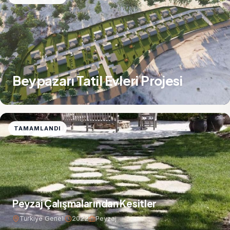
Beypazarı Tatil Evleri Projesi
TAMAMLANDI
Peyzaj Çalışmalarından Kesitler
Türkiye Geneli
2022
Peyzaj