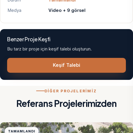
Durum
Tamamlandı
Medya
Video + 9 görsel
Benzer Proje Keşfi
Bu tarz bir proje için keşif talebi oluşturun.
Keşif Talebi
DİĞER PROJELERİMİZ
Referans Projelerimizden
TAMAMLANDI