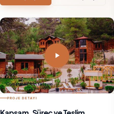
PROJE VİDEOSU
Oynatmak için tıklayın
PROJE DETAYI
Kapsam, Süreç ve Teslim