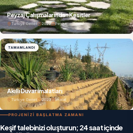
Peyzaj Çalışmalarından Kesitler
Türkiye Geneli
2022
Peyzaj
TAMAMLANDI
Akıllı Duvar İmalatları
Türkiye Geneli
2023
İmalat
PROJENİZİ BAŞLATMA ZAMANI
Keşif talebinizi oluşturun; 24 saat içinde