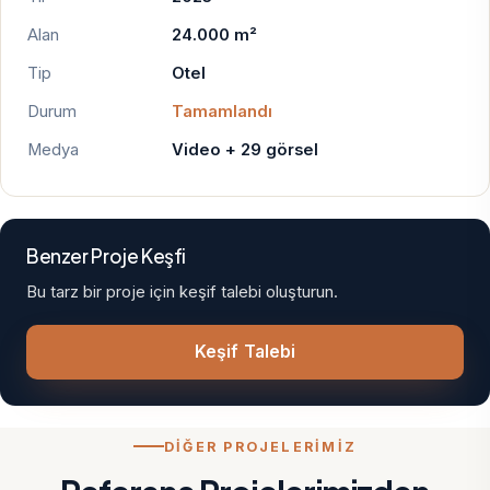
Alan
24.000 m²
Tip
Otel
Durum
Tamamlandı
Medya
Video + 29 görsel
Benzer Proje Keşfi
Bu tarz bir proje için keşif talebi oluşturun.
Keşif Talebi
DİĞER PROJELERİMİZ